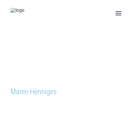
ÜBER UNS
LEISTUNGEN
Konzepte
Fachplanung
Beratung
Gutachten
Projektmanagement
REFERENZEN
NEUIGKEITEN
JOBS
KONTAKT
Maren Henniges