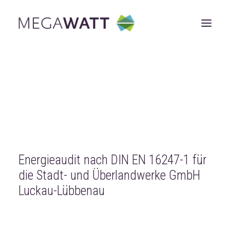
ÜBER UNS
LEISTUNGEN
Konzepte
Fachplanung
Beratung
Gutachten
Projektmanagement
REFERENZEN
NEUIGKEITEN
JOBS
KONTAKT
Energieaudit nach DIN EN 16247-1 für
die Stadt- und Überlandwerke GmbH
Luckau-Lübbenau