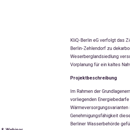
KliQ-Berlin eG verfolgt das Z
Berlin-Zehlendorf zu dekarbon
Weserberglandsiedlung versc
Vorplanung für ein kaltes Na
Projektbeschreibung
Im Rahmen der Grundlagenerm
vorliegenden Energiebedarfe p
Wärmeversorgungsvarianten id
Genehmigungsfähigkeit diese
Berliner Wasserbehörde gefüh
g & Webinar