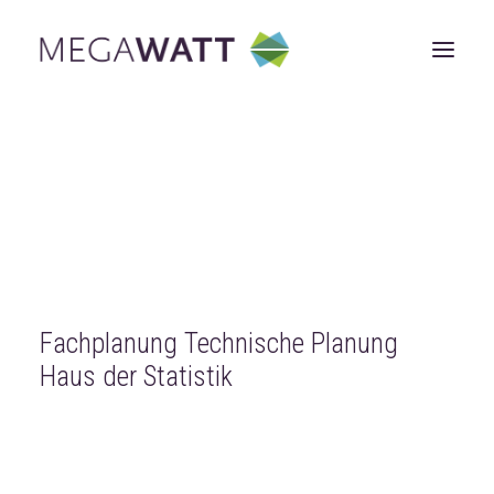
ÜBER UNS
LEISTUNGEN
Konzepte
Fachplanung
Beratung
Gutachten
Projektmanagement
REFERENZEN
NEUIGKEITEN
JOBS
KONTAKT
Fachplanung Technische Planung
Haus der Statistik