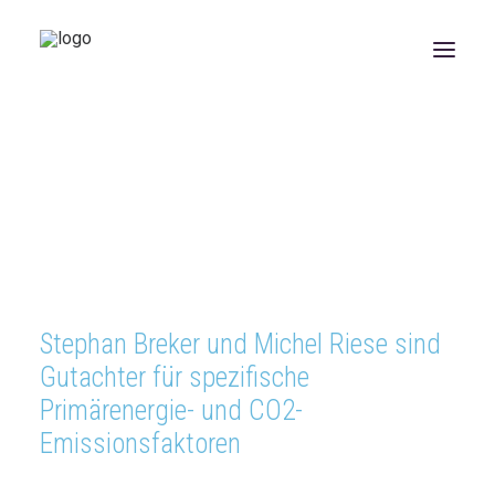
ÜBER UNS
LEISTUNGEN
Konzepte
Fachplanung
Beratung
Gutachten
Projektmanagement
REFERENZEN
NEUIGKEITEN
JOBS
KONTAKT
Stephan Breker und Michel Riese sind
Gutachter für spezifische
Primärenergie- und CO2-
Emissionsfaktoren